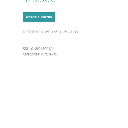
Añadir al carrito
MEDIDAS: 0.65*0.65* 0.35 ALTO
SKU:
018I018064/1
Categorías:
Puff
,
Textil