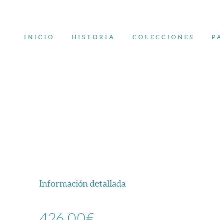
Saltar
al
contenido
INICIO
HISTORIA
COLECCIONES
P
Información detallada
426,00
€