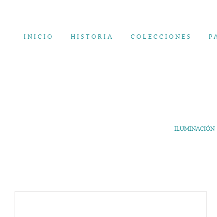
Saltar
al
contenido
INICIO
HISTORIA
COLECCIONES
P
ILUMINACIÓN