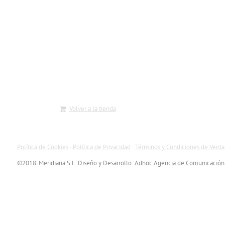
Volver a la tienda
HMINAS
MEDIA
ROCÍO MORENO
Política de Cookies
·
Política de Privacidad
·
Términos y Condiciones de Venta
©2018. Meridiana S.L. Diseño y Desarrollo:
Adhoc Agencia de Comunicación