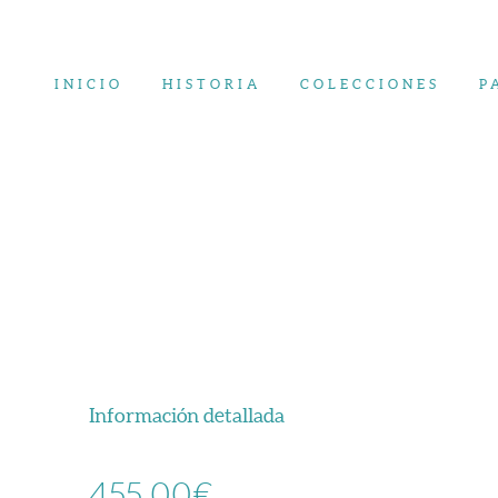
Saltar
al
contenido
INICIO
HISTORIA
COLECCIONES
P
Información detallada
455,00
€