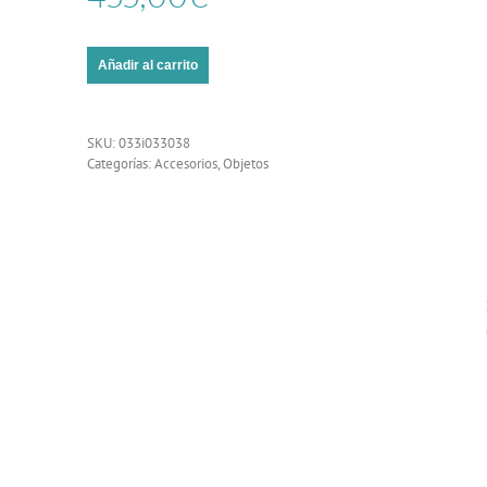
Añadir al carrito
SKU:
033i033038
Categorías:
Accesorios
,
Objetos