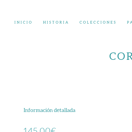
Saltar
al
contenido
INICIO
HISTORIA
COLECCIONES
P
COR
Información detallada
145,00
€