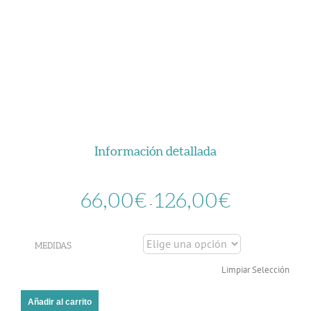
Información detallada
Rango
66,00
€
126,00
€
de
-
precios:
desde
66,00€
MEDIDAS
hasta
Limpiar Selección
126,00€
Añadir al carrito