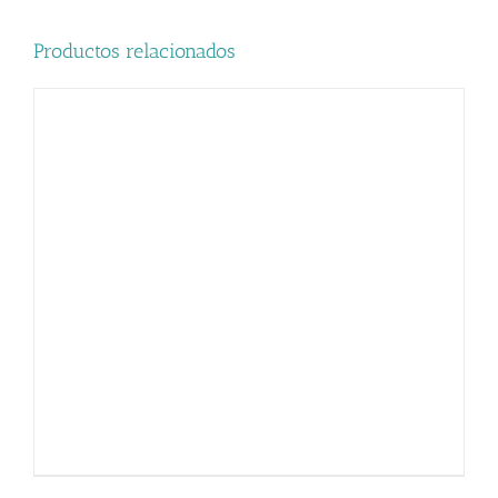
Productos relacionados
AÑADIR AL CARRITO
/
DETALLES